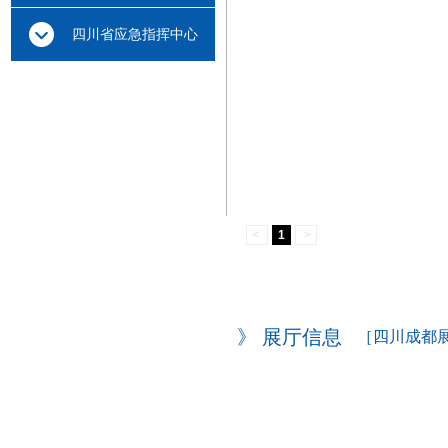
云中心
四川省应急指挥中心
<
1
>
》 展厅信息
［四川成都展