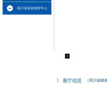
云中心
四川省应急指挥中心
<
1
>
》 展厅信息
［四川成都展